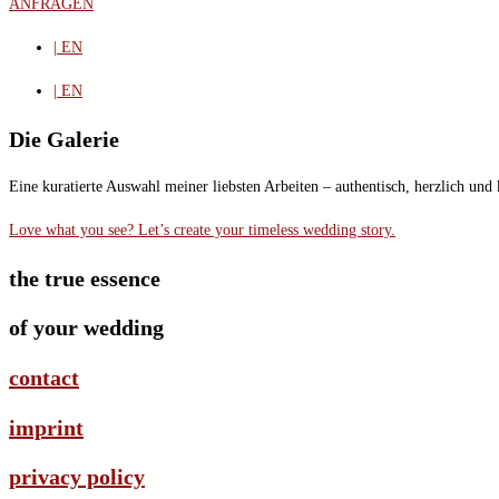
ANFRAGEN
| EN
| EN
Die Galerie
Eine kuratierte Auswahl meiner liebsten Arbeiten – authentisch, herzlich un
Love what you see? Let’s create your timeless wedding story.
the true essence
of your wedding
contact
imprint
privacy policy